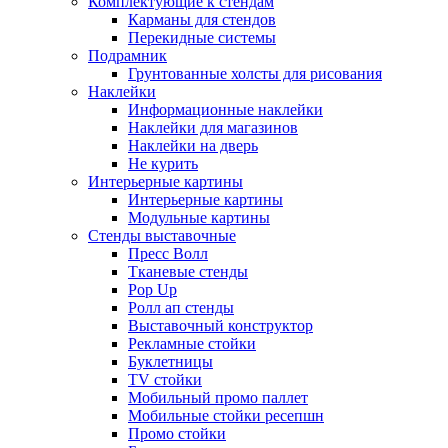
Комплектующие к стендам
Карманы для стендов
Перекидные системы
Подрамник
Грунтованные холсты для рисования
Наклейки
Информационные наклейки
Наклейки для магазинов
Наклейки на дверь
Не курить
Интерьерные картины
Интерьерные картины
Модульные картины
Стенды выставочные
Пресс Волл
Тканевые стенды
Pop Up
Ролл ап стенды
Выставочный конструктор
Рекламные стойки
Буклетницы
TV стойки
Мобильный промо паллет
Мобильные стойки ресепшн
Промо стойки