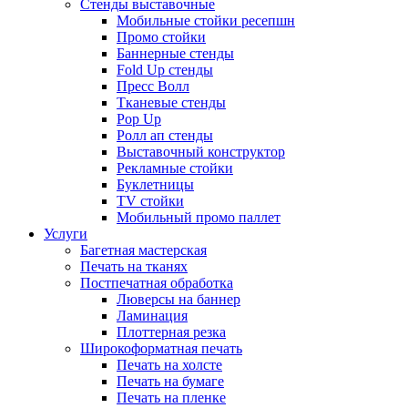
Стенды выставочные
Мобильные стойки ресепшн
Промо стойки
Баннерные стенды
Fold Up стенды
Пресс Волл
Тканевые стенды
Pop Up
Ролл ап стенды
Выставочный конструктор
Рекламные стойки
Буклетницы
TV стойки
Мобильный промо паллет
Услуги
Багетная мастерская
Печать на тканях
Постпечатная обработка
Люверсы на баннер
Ламинация
Плоттерная резка
Широкоформатная печать
Печать на холсте
Печать на бумаге
Печать на пленке